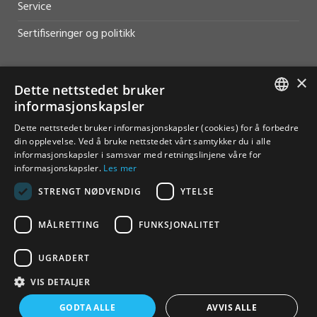
Service
Sertifiseringer og politikk
×
Dette nettstedet bruker
informasjonskapsler
HJELP OG SUPPORT
NORWEGIAN
Dette nettstedet bruker informasjonskapsler (cookies) for å forbedre
Salg
din opplevelse. Ved å bruke nettstedet vårt samtykker du i alle
ENGLISH
informasjonskapsler i samsvar med retningslinjene våre for
Kontakt
informasjonskapsler.
Les mer
STRENGT NØDVENDIG
YTELSE
MÅLRETTING
FUNKSJONALITET
UGRADERT
© Furuno Norge - Alle rettigheter reservert
VIS DETALJER
Vilkår for bruk
Personvern
Åpenhetsloven
GODTA ALLE
AVVIS ALLE