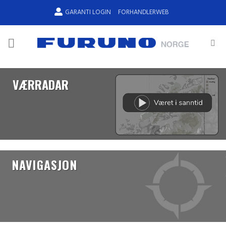
Skip
GARANTI LOGIN
FORHANDLERWEB
to
content
VÆRRADAR
NAVIGASJON